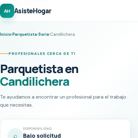
AsisteHogar
AH
Inicio
›
Parquetista
›
Soria
›
Candilichera
PROFESIONALES CERCA DE TI
Parquetista en
Candilichera
Te ayudamos a encontrar un profesional para el trabajo
que necesitas.
DISPONIBILIDAD
⌕
Bajo solicitud