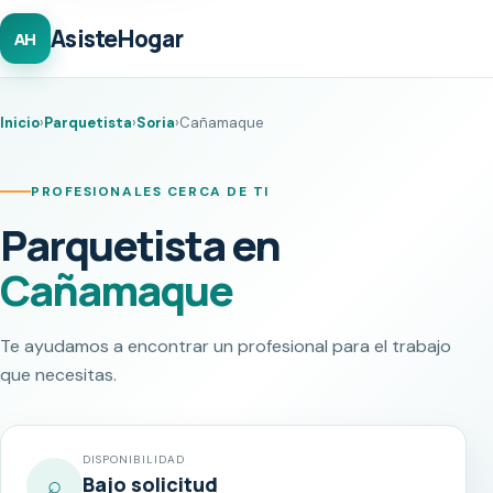
AsisteHogar
AH
Inicio
›
Parquetista
›
Soria
›
Cañamaque
PROFESIONALES CERCA DE TI
Parquetista en
Cañamaque
Te ayudamos a encontrar un profesional para el trabajo
que necesitas.
DISPONIBILIDAD
⌕
Bajo solicitud