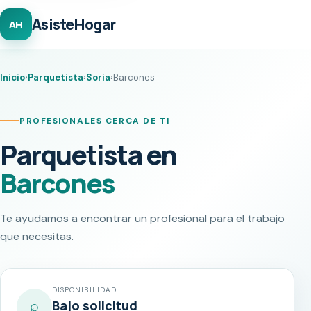
AsisteHogar
AH
Inicio
›
Parquetista
›
Soria
›
Barcones
PROFESIONALES CERCA DE TI
Parquetista en
Barcones
Te ayudamos a encontrar un profesional para el trabajo
que necesitas.
DISPONIBILIDAD
⌕
Bajo solicitud