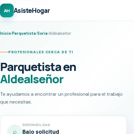
AsisteHogar
AH
Inicio
›
Parquetista
›
Soria
›
Aldealseñor
PROFESIONALES CERCA DE TI
Parquetista en
Aldealseñor
Te ayudamos a encontrar un profesional para el trabajo
que necesitas.
DISPONIBILIDAD
⌕
Bajo solicitud