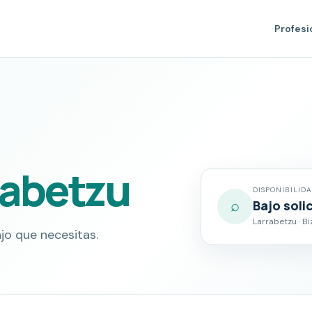
Profesi
rabetzu
DISPONIBILID
⌕
Bajo soli
Larrabetzu · Bi
jo que necesitas.