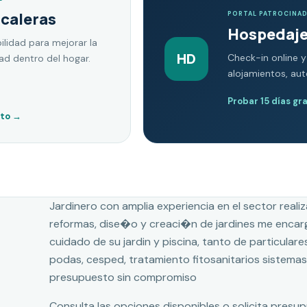
scaleras
PORTAL PATROCINA
Hospedaje
ilidad para mejorar la
HD
Check-in online y
dad dentro del hogar.
alojamientos, au
Probar 15 días gr
nto
→
Jardinero con amplia experiencia en el sector reali
reformas, dise�o y creaci�n de jardines me encarg
cuidado de su jardin y piscina, tanto de particulare
podas, cesped, tratamiento fitosanitarios sistemas d
presupuesto sin compromiso
Consulta las opciones disponibles o solicita presu