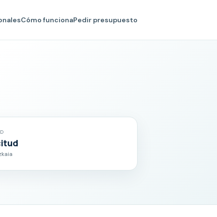
onales
Cómo funciona
Pedir presupuesto
AD
citud
zkaia