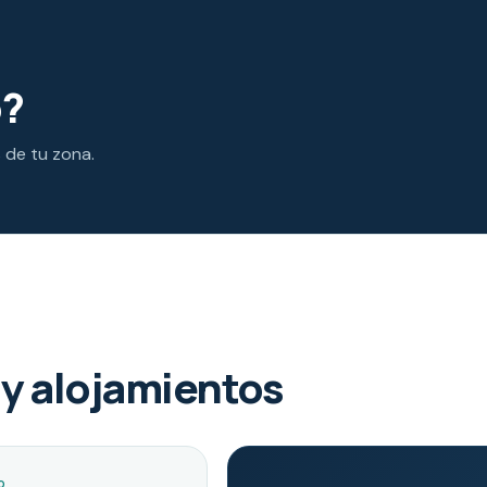
o?
s de tu zona.
y alojamientos
O