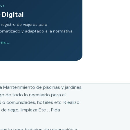
DOR
 Digital
 registro de viajeros para
tomatizado y adaptado a la normativa.
atis
→
za Mantenimiento de piscinas y jardines,
o de todo lo necesario para el
s o comunidades, hoteles etc. R ealizo
e riego, limpieza Etc . . Pida
puesto para trabajos de reparación y