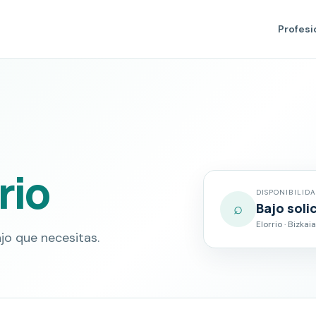
Profesi
rio
DISPONIBILID
⌕
Bajo soli
Elorrio · Bizkaia
jo que necesitas.