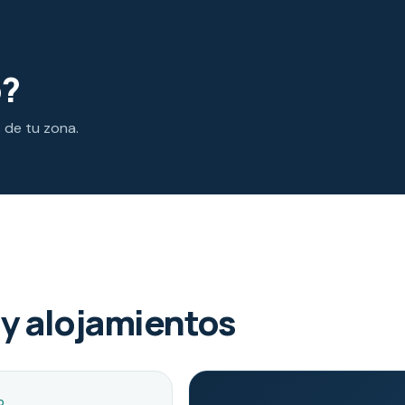
o?
s de tu zona.
y alojamientos
O