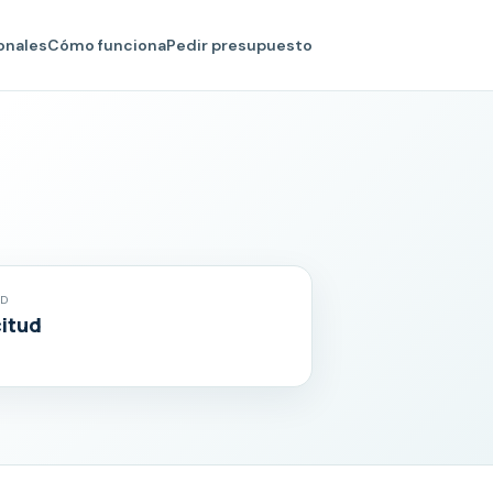
onales
Cómo funciona
Pedir presupuesto
AD
citud