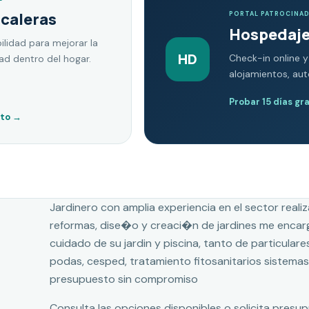
scaleras
PORTAL PATROCINA
Hospedaje
ilidad para mejorar la
HD
Check-in online y
dad dentro del hogar.
alojamientos, au
Probar 15 días gr
nto
→
Jardinero con amplia experiencia en el sector reali
reformas, dise�o y creaci�n de jardines me encarg
cuidado de su jardin y piscina, tanto de particulare
podas, cesped, tratamiento fitosanitarios sistemas d
presupuesto sin compromiso
Consulta las opciones disponibles o solicita presu