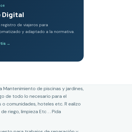
DOR
 Digital
 registro de viajeros para
tomatizado y adaptado a la normativa.
atis
→
za Mantenimiento de piscinas y jardines,
o de todo lo necesario para el
s o comunidades, hoteles etc. R ealizo
e riego, limpieza Etc . . Pida
puesto para trabajos de reparación y