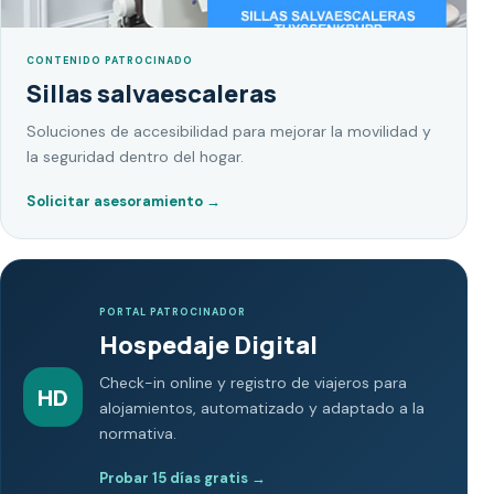
CONTENIDO PATROCINADO
Sillas salvaescaleras
Soluciones de accesibilidad para mejorar la movilidad y
la seguridad dentro del hogar.
Solicitar asesoramiento
→
PORTAL PATROCINADOR
Hospedaje Digital
Check-in online y registro de viajeros para
HD
alojamientos, automatizado y adaptado a la
normativa.
Probar 15 días gratis
→