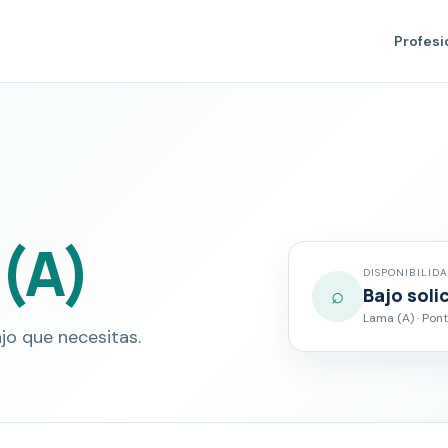
Profesi
(A)
DISPONIBILID
⌕
Bajo soli
Lama (A) · Pon
jo que necesitas.