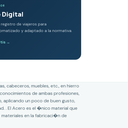
DOR
 Digital
 registro de viajeros para
tomatizado y adaptado a la normativa.
atis
→
s, cabeceros, muebles, etc., en hierro
 conocimientos de ambas profesiones,
o, aplicando un poco de buen gusto,
. . El Acero es el �nico material que
materiales en la fabricaci�n de