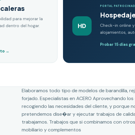
scaleras
PORTAL PATROCINA
Hospedaje
ilidad para mejorar la
HD
Check-in online y
dad dentro del hogar.
alojamientos, au
Probar 15 días gr
nto
→
Elaboramos todo tipo de modelos de barandilla, reja
forjado. Especialistas en ACERO Aprovechando los
recogiendo las necesidades del cliente, y porque n
pretendemos dise�ar y ejecutar trabajos de calidad
trabajamos. Trabajos que si combinamos con otros 
mobiliario y complementos