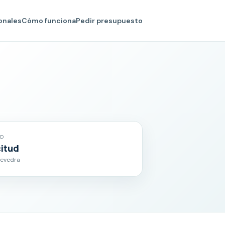
onales
Cómo funciona
Pedir presupuesto
AD
citud
tevedra