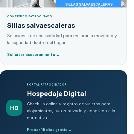
CONTENIDO PATROCINADO
Sillas salvaescaleras
Soluciones de accesibilidad para mejorar la movilidad y
la seguridad dentro del hogar.
Solicitar asesoramiento
→
PORTAL PATROCINADOR
Hospedaje Digital
Check-in online y registro de viajeros para
HD
alojamientos, automatizado y adaptado a la
normativa.
Probar 15 días gratis
→