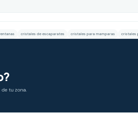
 ventanas
cristales de escaparates
cristales para mamparas
cristales
o?
s de tu zona.