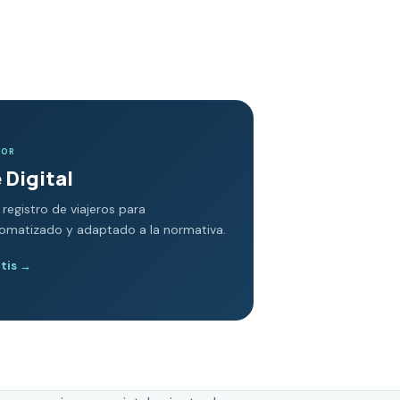
DOR
 Digital
 registro de viajeros para
tomatizado y adaptado a la normativa.
atis
→