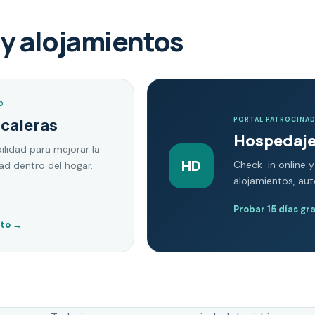
y alojamientos
O
scaleras
PORTAL PATROCINA
Hospedaje
ilidad para mejorar la
HD
Check-in online y
dad dentro del hogar.
alojamientos, au
Probar 15 días gr
nto
→