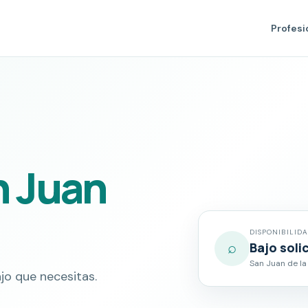
Profesi
n Juan
DISPONIBILID
⌕
Bajo soli
San Juan de la
jo que necesitas.