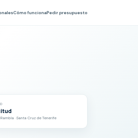
onales
Cómo funciona
Pedir presupuesto
AD
citud
 Rambla · Santa Cruz de Tenerife