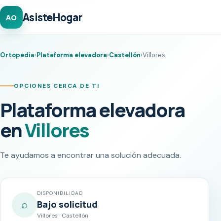
AsisteHogar
AO
Ortopedia
›
Plataforma elevadora
›
Castellón
›
Villores
OPCIONES CERCA DE TI
Plataforma elevadora
en
Villores
Te ayudamos a encontrar una solución adecuada.
DISPONIBILIDAD
⌕
Bajo solicitud
Villores · Castellón