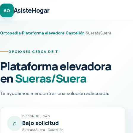
AsisteHogar
AO
Ortopedia
›
Plataforma elevadora
›
Castellón
›
Sueras/Suera
OPCIONES CERCA DE TI
Plataforma elevadora
en
Sueras/Suera
Te ayudamos a encontrar una solución adecuada.
DISPONIBILIDAD
⌕
Bajo solicitud
Sueras/Suera · Castellón