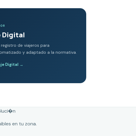
DOR
 Digital
 registro de viajeros para
tomatizado y adaptado a la normativa.
e Digital
→
oluci�n
ibles en tu zona.