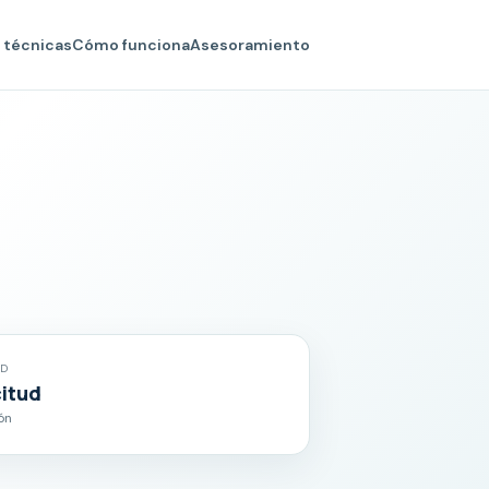
 técnicas
Cómo funciona
Asesoramiento
AD
citud
lón