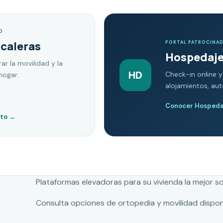
O
scaleras
PORTAL PATROCINA
Hospedaje
ar la movilidad y la
HD
Check-in online y
hogar.
alojamientos, au
Conocer Hospedaj
nto
→
Plataformas elevadoras para su vivienda la mejor s
Consulta opciones de ortopedia y movilidad dispon