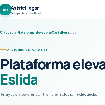
AsisteHogar
AO
Ortopedia y movilidad
Ortopedia
›
Plataforma elevadora
›
Castellón
›
Eslida
OPCIONES CERCA DE TI
Plataforma elev
Eslida
Te ayudamos a encontrar una solución adecuada.