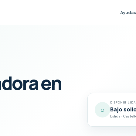
Ayudas
adora en
DISPONIBILID
⌕
Bajo soli
Eslida · Castel