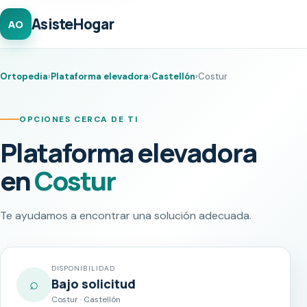
AsisteHogar
AO
Ortopedia
›
Plataforma elevadora
›
Castellón
›
Costur
OPCIONES CERCA DE TI
Plataforma elevadora
en
Costur
Te ayudamos a encontrar una solución adecuada.
DISPONIBILIDAD
⌕
Bajo solicitud
Costur · Castellón