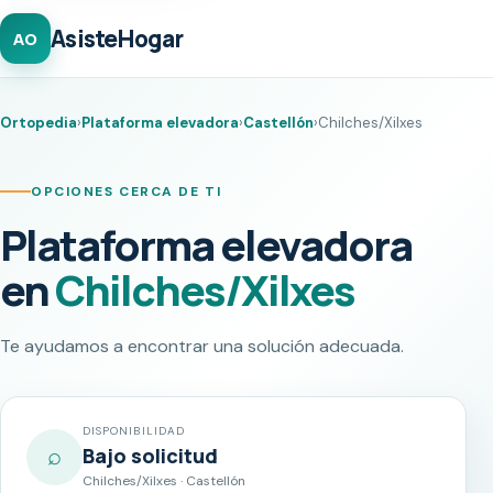
AsisteHogar
AO
Ortopedia
›
Plataforma elevadora
›
Castellón
›
Chilches/Xilxes
OPCIONES CERCA DE TI
Plataforma elevadora
en
Chilches/Xilxes
Te ayudamos a encontrar una solución adecuada.
DISPONIBILIDAD
⌕
Bajo solicitud
Chilches/Xilxes · Castellón