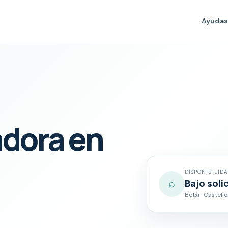
Ayudas
adora en
DISPONIBILID
⌕
Bajo soli
Betxí · Castell