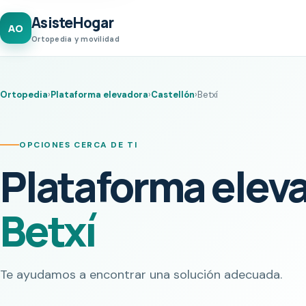
AsisteHogar
AO
Ortopedia y movilidad
Ortopedia
›
Plataforma elevadora
›
Castellón
›
Betxí
OPCIONES CERCA DE TI
Plataforma elev
Betxí
Te ayudamos a encontrar una solución adecuada.