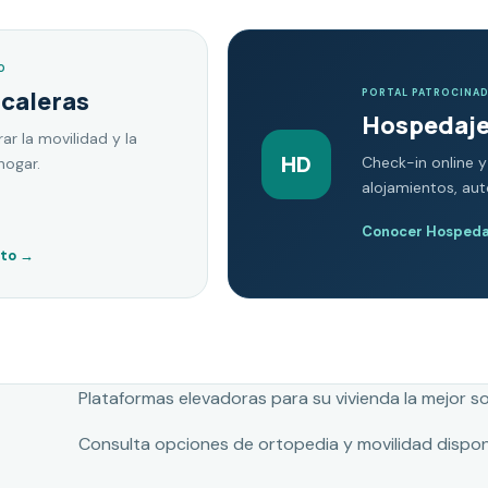
O
scaleras
PORTAL PATROCINA
Hospedaje
ar la movilidad y la
HD
Check-in online y
hogar.
alojamientos, au
Conocer Hospedaj
nto
→
Plataformas elevadoras para su vivienda la mejor s
Consulta opciones de ortopedia y movilidad dispon