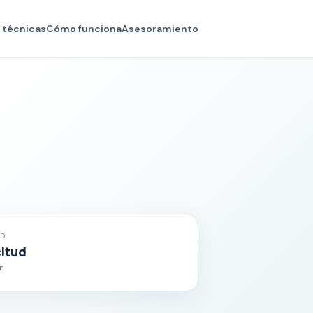
 técnicas
Cómo funciona
Asesoramiento
AD
citud
ón