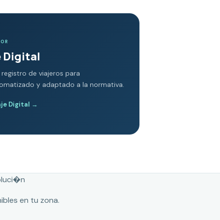
DOR
 Digital
 registro de viajeros para
tomatizado y adaptado a la normativa.
e Digital
→
oluci�n
ibles en tu zona.