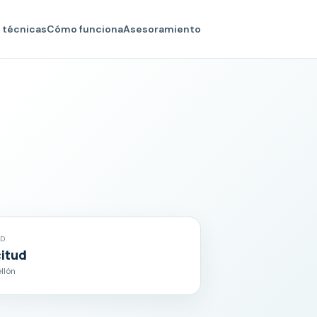
 técnicas
Cómo funciona
Asesoramiento
AD
citud
llón