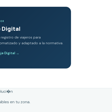
DOR
 Digital
 registro de viajeros para
tomatizado y adaptado a la normativa.
e Digital
→
oluci�n
ibles en tu zona.