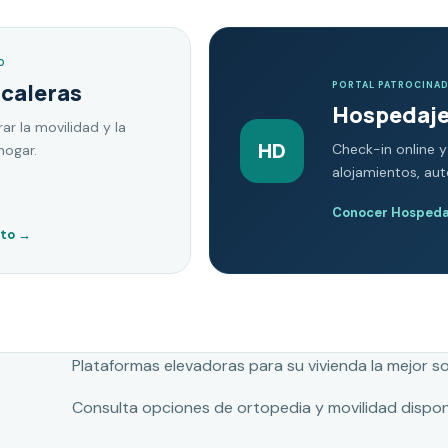
O
scaleras
PORTAL PATROCINA
Hospedaje
ar la movilidad y la
HD
Check-in online y
hogar.
alojamientos, au
Conocer Hospedaj
nto
→
Plataformas elevadoras para su vivienda la mejor s
Consulta opciones de ortopedia y movilidad dispon