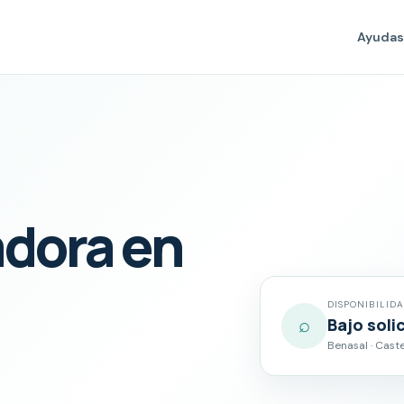
Ayudas
adora en
DISPONIBILID
⌕
Bajo soli
Benasal · Caste