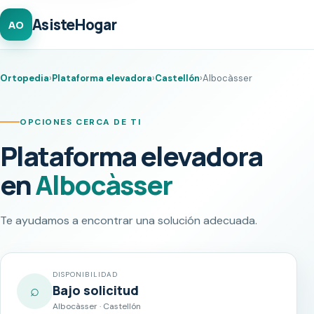
AsisteHogar
AO
Ortopedia
›
Plataforma elevadora
›
Castellón
›
Albocàsser
OPCIONES CERCA DE TI
Plataforma elevadora
en
Albocàsser
Te ayudamos a encontrar una solución adecuada.
DISPONIBILIDAD
⌕
Bajo solicitud
Albocàsser · Castellón