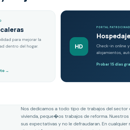
O
scaleras
PORTAL PATROCINA
Hospedaje
ilidad para mejorar la
HD
Check-in online y
dad dentro del hogar.
alojamientos, au
Probar 15 días gr
nto
→
Nos dedicamos a todo tipo de trabajos del sector 
vivienda, peque�os trabajos de reforma. Nuestros 
sus expectativas y no le defraudaran. En cualquie