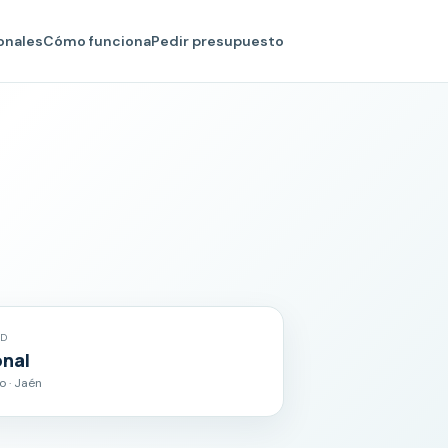
onales
Cómo funciona
Pedir presupuesto
AD
onal
o · Jaén