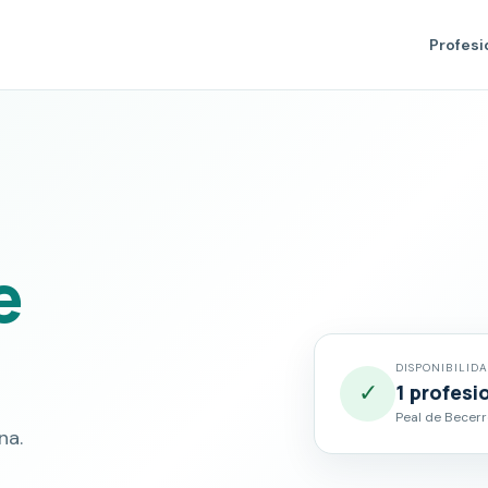
Profesi
e
DISPONIBILID
✓
1 profesi
Peal de Becerr
na.