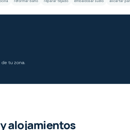
ocina
reformar baño
reparar tejado
embaldosar suelo
alicartar pa
s de tu zona.
y alojamientos