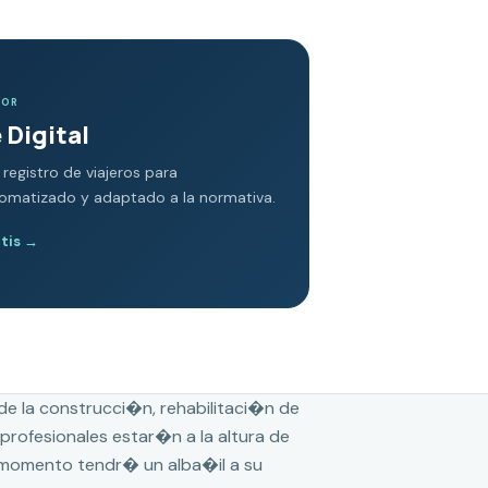
DOR
 Digital
 registro de viajeros para
tomatizado y adaptado a la normativa.
atis
→
de la construcci�n, rehabilitaci�n de
profesionales estar�n a la altura de
r momento tendr� un alba�il a su