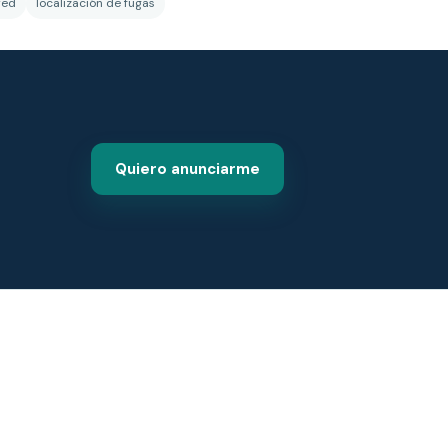
red
localización de fugas
Quiero anunciarme