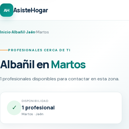
AsisteHogar
AH
Inicio
›
Albañil
›
Jaén
›
Martos
PROFESIONALES CERCA DE TI
Albañil en
Martos
1 profesionales disponibles para contactar en esta zona.
DISPONIBILIDAD
✓
1 profesional
Martos · Jaén