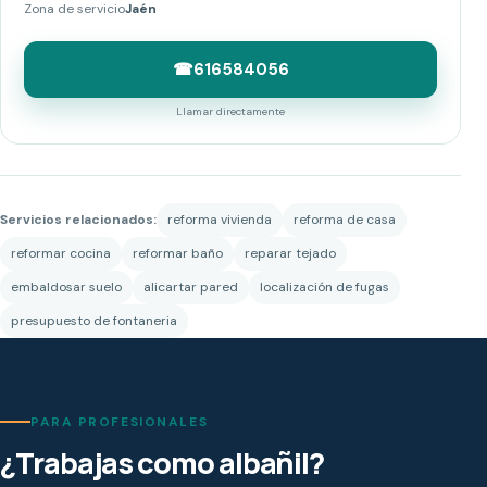
Zona de servicio
Jaén
☎
616584056
Llamar directamente
Servicios relacionados:
reforma vivienda
reforma de casa
reformar cocina
reformar baño
reparar tejado
embaldosar suelo
alicartar pared
localización de fugas
presupuesto de fontaneria
PARA PROFESIONALES
¿Trabajas como albañil?