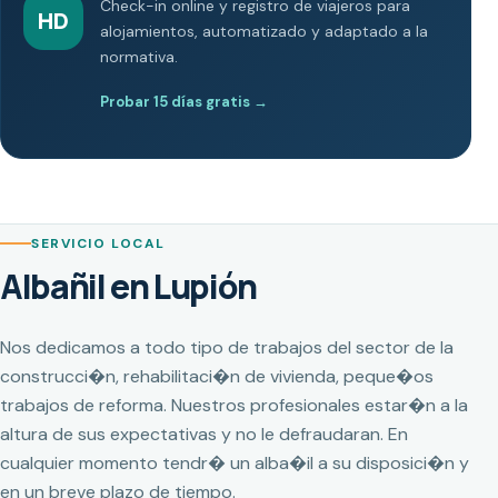
Check-in online y registro de viajeros para
HD
alojamientos, automatizado y adaptado a la
normativa.
Probar 15 días gratis
→
SERVICIO LOCAL
Albañil en Lupión
Nos dedicamos a todo tipo de trabajos del sector de la
construcci�n, rehabilitaci�n de vivienda, peque�os
trabajos de reforma. Nuestros profesionales estar�n a la
altura de sus expectativas y no le defraudaran. En
cualquier momento tendr� un alba�il a su disposici�n y
en un breve plazo de tiempo.