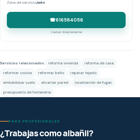
Zona de servicio
Jaén
☎
616584056
Llamar directamente
Servicios relacionados:
reforma vivienda
reforma de casa
reformar cocina
reformar baño
reparar tejado
embaldosar suelo
alicartar pared
localización de fugas
presupuesto de fontaneria
PARA PROFESIONALES
¿Trabajas como albañil?