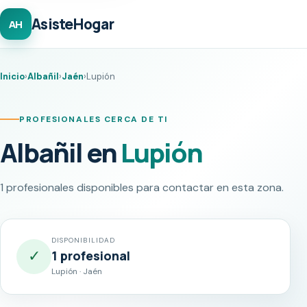
AsisteHogar
AH
Inicio
›
Albañil
›
Jaén
›
Lupión
PROFESIONALES CERCA DE TI
Albañil en
Lupión
1 profesionales disponibles para contactar en esta zona.
DISPONIBILIDAD
✓
1 profesional
Lupión · Jaén