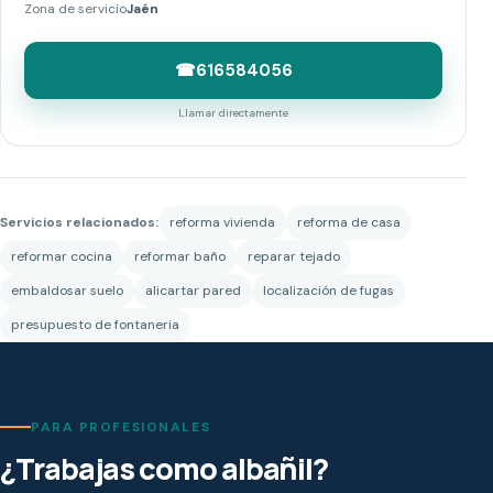
Zona de servicio
Jaén
☎
616584056
Llamar directamente
Servicios relacionados:
reforma vivienda
reforma de casa
reformar cocina
reformar baño
reparar tejado
embaldosar suelo
alicartar pared
localización de fugas
presupuesto de fontaneria
PARA PROFESIONALES
¿Trabajas como albañil?