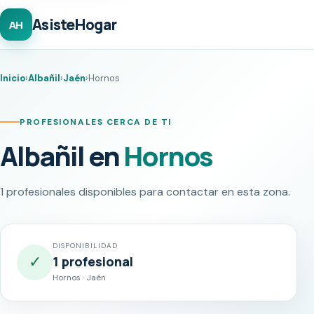
AsisteHogar
AH
Inicio
›
Albañil
›
Jaén
›
Hornos
PROFESIONALES CERCA DE TI
Albañil en
Hornos
1 profesionales disponibles para contactar en esta zona.
DISPONIBILIDAD
✓
1 profesional
Hornos · Jaén