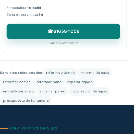
Especialidad
Albañil
Zona de servicio
Jaén
☎
616584056
Llamar directamente
Servicios relacionados:
reforma vivienda
reforma de casa
reformar cocina
reformar baño
reparar tejado
embaldosar suelo
alicartar pared
localización de fugas
presupuesto de fontaneria
PARA PROFESIONALES