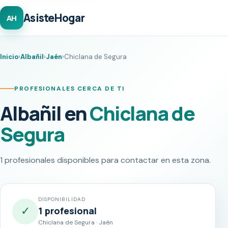
AsisteHogar
AH
Inicio
›
Albañil
›
Jaén
›
Chiclana de Segura
PROFESIONALES CERCA DE TI
Albañil en
Chiclana de
Segura
1 profesionales disponibles para contactar en esta zona.
DISPONIBILIDAD
✓
1 profesional
Chiclana de Segura · Jaén