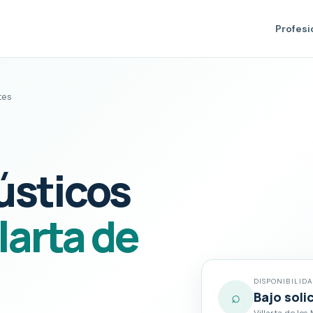
Profesi
tes
ústicos
llarta de
DISPONIBILID
⌕
Bajo soli
Villarta de los