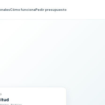
onales
Cómo funciona
Pedir presupuesto
AD
citud
 Montes · Badajoz