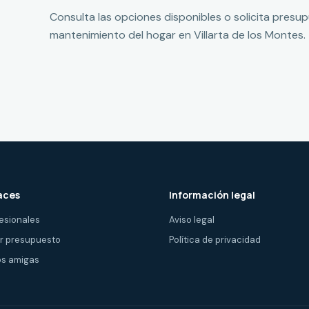
Consulta las opciones disponibles o solicita presu
mantenimiento del hogar en Villarta de los Montes.
aces
Información legal
esionales
Aviso legal
ir presupuesto
Política de privacidad
s amigas