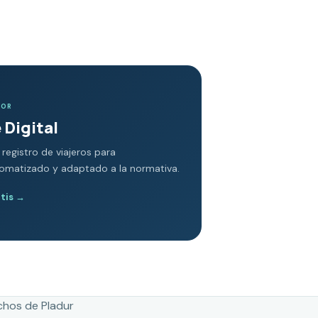
DOR
 Digital
 registro de viajeros para
tomatizado y adaptado a la normativa.
atis
→
chos de Pladur