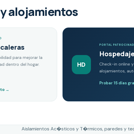
y alojamientos
O
scaleras
PORTAL PATROCINA
Hospedaje
ilidad para mejorar la
HD
Check-in online y
dad dentro del hogar.
alojamientos, au
Probar 15 días gr
nto
→
Aislamientos Ac�sticos y T�rmicos, paredes y te