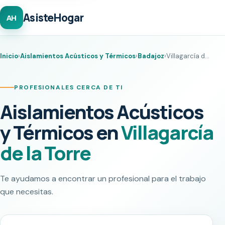
AsisteHogar
AH
Inicio
›
Aislamientos Acústicos y Térmicos
›
Badajoz
›
Villagarcía de la Torre
PROFESIONALES CERCA DE TI
Aislamientos Acústicos
y Térmicos en
Villagarcía
de la Torre
Te ayudamos a encontrar un profesional para el trabajo
que necesitas.