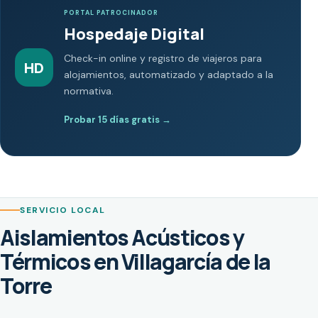
PORTAL PATROCINADOR
Hospedaje Digital
Check-in online y registro de viajeros para
HD
alojamientos, automatizado y adaptado a la
normativa.
Probar 15 días gratis
→
SERVICIO LOCAL
Aislamientos Acústicos y
Térmicos en Villagarcía de la
Torre