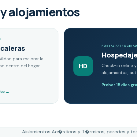
y alojamientos
O
scaleras
PORTAL PATROCINA
Hospedaje
ilidad para mejorar la
HD
Check-in online y
dad dentro del hogar.
alojamientos, au
Probar 15 días gr
nto
→
Aislamientos Ac�sticos y T�rmicos, paredes y te