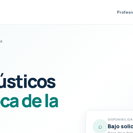
Profesi
La
ústicos
ca de la
DISPONIBILID
⌕
Bajo soli
Roca de la Sier