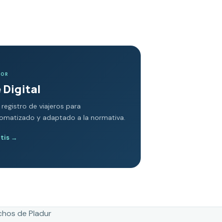
DOR
 Digital
 registro de viajeros para
tomatizado y adaptado a la normativa.
atis
→
chos de Pladur