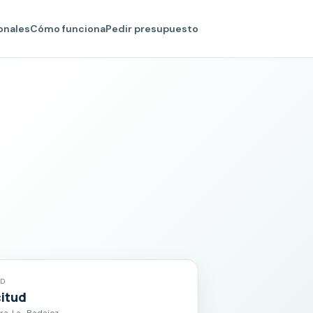
onales
Cómo funciona
Pedir presupuesto
AD
citud
ra, La · Badajoz