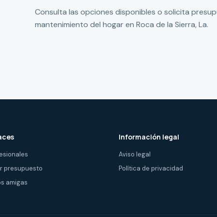
Consulta las opciones disponibles o solicita presu
mantenimiento del hogar en Roca de la Sierra, La.
aces
Información legal
esionales
Aviso legal
ir presupuesto
Política de privacidad
s amigas