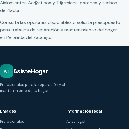
Aislamientos Ac�sticos y T�rmicos, paredes y techos
de Pladur
Consulta las opciones disponibles o solicita presupuesto
para trabajos de reparación y mantenimiento del hogar
en Peraleda del Zaucejo.
AsisteHogar
AH
Profesionales para la reparación y el
mantenimiento de tu hogar.
Enlaces
Información legal
Profesionales
Aviso legal