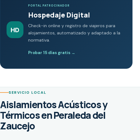
PORTAL PATROCINADOR
Hospedaje Digital
Check-in online y registro de viajeros para
HD
alojamientos, automatizado y adaptado a la
normativa.
Probar 15 días gratis
→
SERVICIO LOCAL
Aislamientos Acústicos y
Térmicos en Peraleda del
Zaucejo