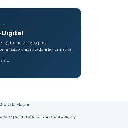
DOR
 Digital
 registro de viajeros para
tomatizado y adaptado a la normativa.
atis
→
chos de Pladur
puesto para trabajos de reparación y