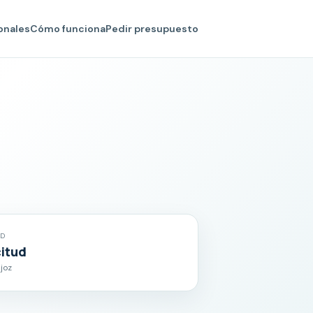
onales
Cómo funciona
Pedir presupuesto
AD
citud
joz