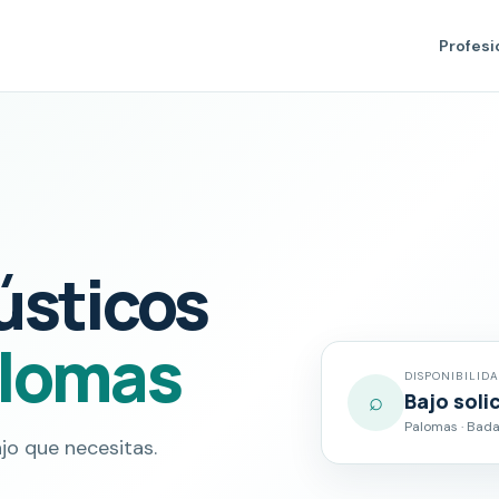
Profesi
ústicos
lomas
DISPONIBILID
⌕
Bajo soli
Palomas · Bada
jo que necesitas.