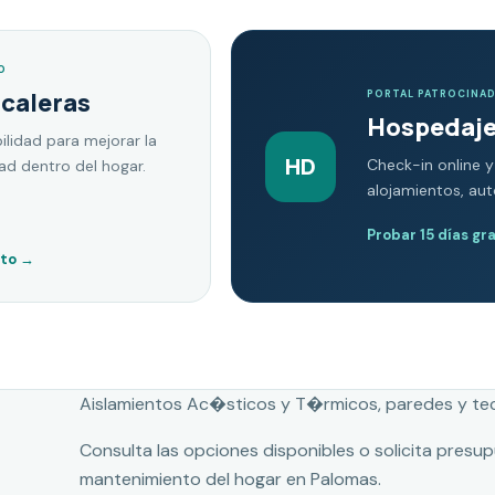
O
scaleras
PORTAL PATROCINA
Hospedaje
ilidad para mejorar la
HD
Check-in online y
dad dentro del hogar.
alojamientos, au
Probar 15 días gr
nto
→
Aislamientos Ac�sticos y T�rmicos, paredes y te
Consulta las opciones disponibles o solicita presu
mantenimiento del hogar en Palomas.