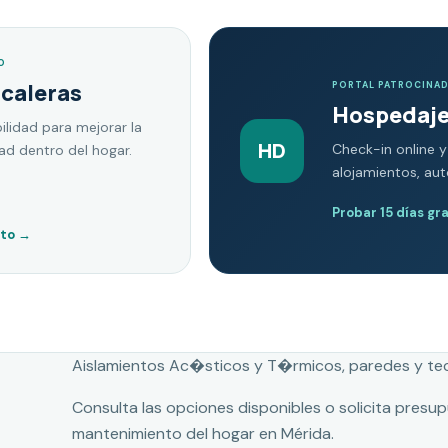
O
scaleras
PORTAL PATROCINA
Hospedaje
ilidad para mejorar la
HD
Check-in online y
dad dentro del hogar.
alojamientos, au
Probar 15 días gr
nto
→
Aislamientos Ac�sticos y T�rmicos, paredes y te
Consulta las opciones disponibles o solicita presu
mantenimiento del hogar en Mérida.