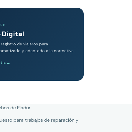
DOR
 Digital
 registro de viajeros para
tomatizado y adaptado a la normativa.
atis
→
chos de Pladur
puesto para trabajos de reparación y