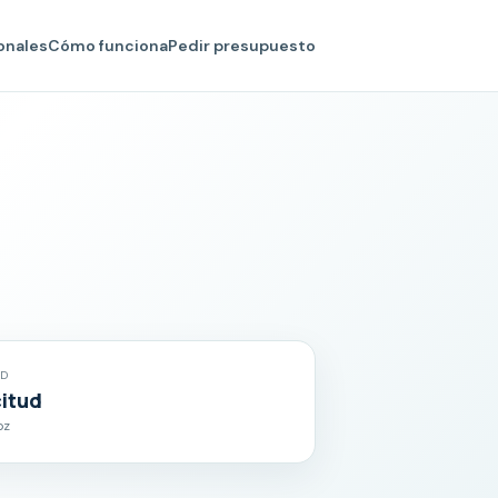
onales
Cómo funciona
Pedir presupuesto
AD
citud
oz