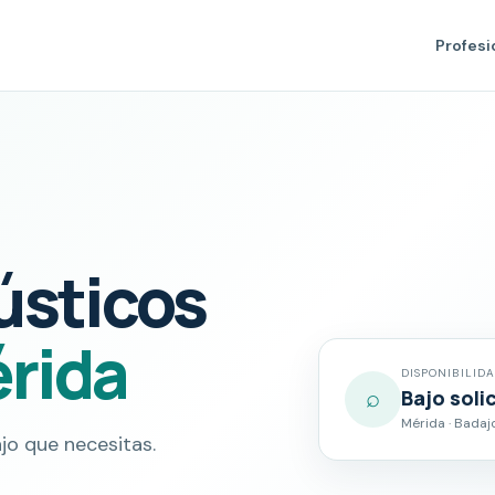
Profesi
ústicos
rida
DISPONIBILID
⌕
Bajo soli
Mérida · Badaj
jo que necesitas.