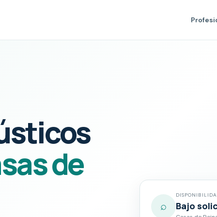
Profesi
ústicos
sas de
DISPONIBILID
⌕
Bajo soli
Casas de Reina