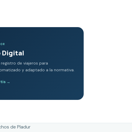
DOR
 Digital
 registro de viajeros para
tomatizado y adaptado a la normativa.
atis
→
chos de Pladur