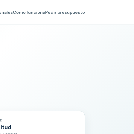
onales
Cómo funciona
Pedir presupuesto
AD
citud
 · Badajoz