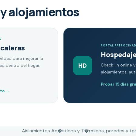
y alojamientos
O
scaleras
PORTAL PATROCINA
Hospedaje
ilidad para mejorar la
HD
Check-in online y
dad dentro del hogar.
alojamientos, au
Probar 15 días gr
nto
→
Aislamientos Ac�sticos y T�rmicos, paredes y te