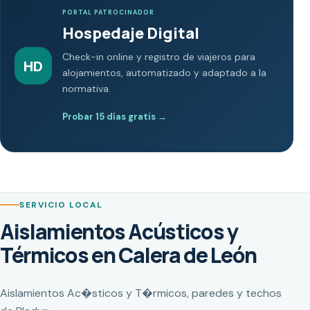
PORTAL PATROCINADOR
Hospedaje Digital
Check-in online y registro de viajeros para
HD
alojamientos, automatizado y adaptado a la
normativa.
Probar 15 días gratis
→
SERVICIO LOCAL
Aislamientos Acústicos y
Térmicos en Calera de León
Aislamientos Ac�sticos y T�rmicos, paredes y techos