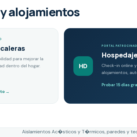
y alojamientos
O
scaleras
PORTAL PATROCINA
Hospedaje
ilidad para mejorar la
HD
Check-in online y
dad dentro del hogar.
alojamientos, au
Probar 15 días gr
nto
→
Aislamientos Ac�sticos y T�rmicos, paredes y te