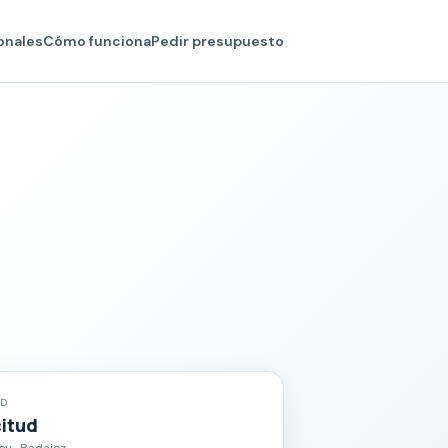
onales
Cómo funciona
Pedir presupuesto
AD
citud
y · Badajoz