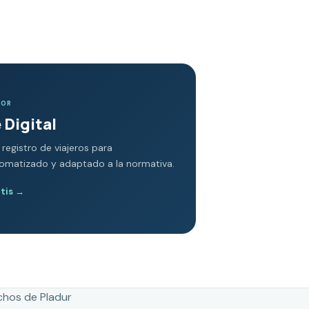
DOR
 Digital
 registro de viajeros para
tomatizado y adaptado a la normativa.
atis
→
chos de Pladur