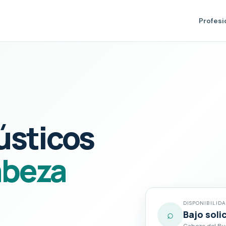
Profesi
ústicos
beza
DISPONIBILID
⌕
Bajo soli
Cabeza del Bue