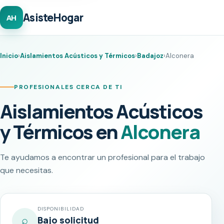
AsisteHogar
AH
Inicio
›
Aislamientos Acústicos y Térmicos
›
Badajoz
›
Alconera
PROFESIONALES CERCA DE TI
Aislamientos Acústicos
y Térmicos en
Alconera
Te ayudamos a encontrar un profesional para el trabajo
que necesitas.
DISPONIBILIDAD
⌕
Bajo solicitud