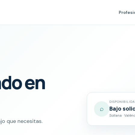
Profesi
ado en
DISPONIBILID
⌕
Bajo soli
Sollana · Valèn
jo que necesitas.