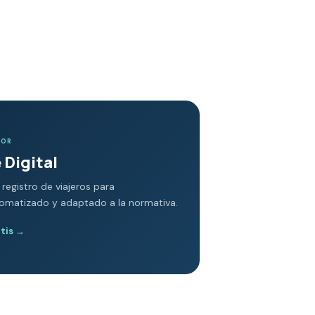
DOR
 Digital
 registro de viajeros para
tomatizado y adaptado a la normativa.
atis
→