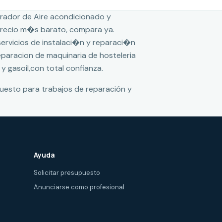
rador de Aire acondicionado y
 precio m�s barato, compara ya.
 servicios de instalaci�n y reparaci�n
reparacion de maquinaria de hosteleria
 y gasoil,con total confianza.
puesto para trabajos de reparación y
Ayuda
Solicitar presupuesto
Anunciarse como profesional