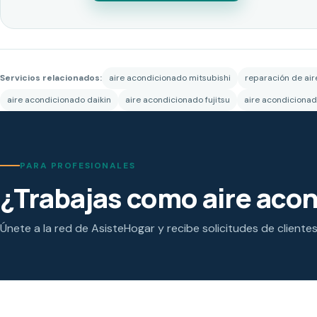
Servicios relacionados:
aire acondicionado mitsubishi
reparación de ai
aire acondicionado daikin
aire acondicionado fujitsu
aire acondicionad
PARA PROFESIONALES
¿Trabajas como aire aco
Únete a la red de AsisteHogar y recibe solicitudes de cliente