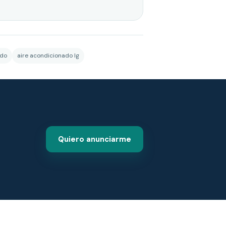
ado
aire acondicionado lg
Quiero anunciarme