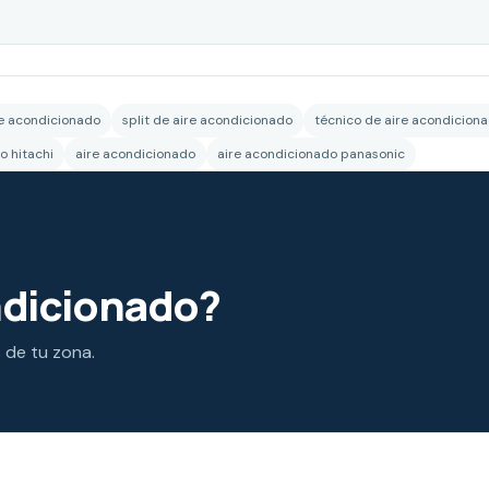
re acondicionado
split de aire acondicionado
técnico de aire acondicion
o hitachi
aire acondicionado
aire acondicionado panasonic
ndicionado?
s de tu zona.