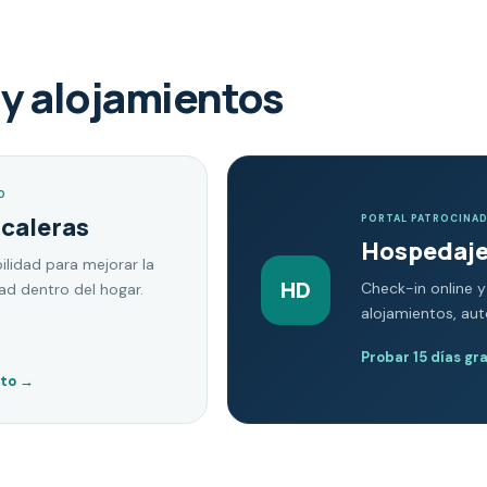
y alojamientos
O
scaleras
PORTAL PATROCINA
Hospedaje
ilidad para mejorar la
HD
Check-in online y
dad dentro del hogar.
alojamientos, au
Probar 15 días gr
nto
→