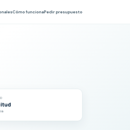
onales
Cómo funciona
Pedir presupuesto
AD
citud
cia