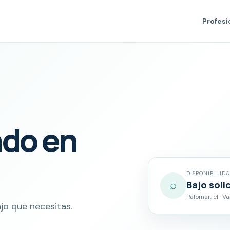
Profesi
ado en
DISPONIBILID
⌕
Bajo soli
Palomar, el · V
jo que necesitas.