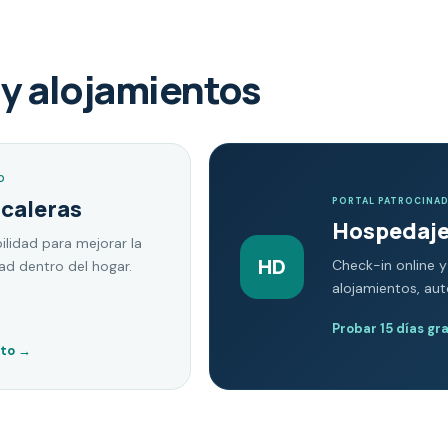
y alojamientos
O
scaleras
PORTAL PATROCINA
Hospedaje
ilidad para mejorar la
HD
Check-in online y
dad dentro del hogar.
alojamientos, au
Probar 15 días gr
nto
→