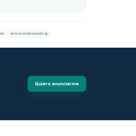
ado
aire acondicionado lg
Quiero anunciarme