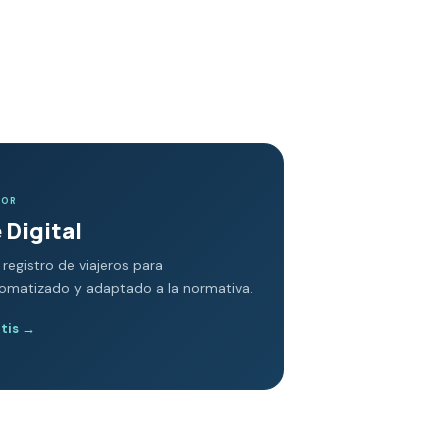
DOR
 Digital
 registro de viajeros para
tomatizado y adaptado a la normativa.
atis
→