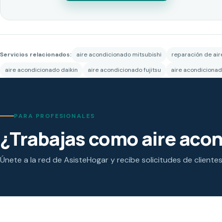
Servicios relacionados:
aire acondicionado mitsubishi
reparación de ai
aire acondicionado daikin
aire acondicionado fujitsu
aire acondicionad
PARA PROFESIONALES
¿Trabajas como aire aco
Únete a la red de AsisteHogar y recibe solicitudes de cliente