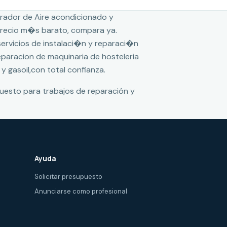
rador de Aire acondicionado y
 precio m�s barato, compara ya.
 servicios de instalaci�n y reparaci�n
reparacion de maquinaria de hosteleria
 y gasoil,con total confianza.
puesto para trabajos de reparación y
Ayuda
Solicitar presupuesto
Anunciarse como profesional