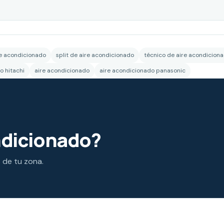
re acondicionado
split de aire acondicionado
técnico de aire acondicion
o hitachi
aire acondicionado
aire acondicionado panasonic
ndicionado?
s de tu zona.