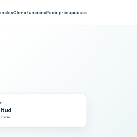
onales
Cómo funciona
Pedir presupuesto
AD
citud
alència