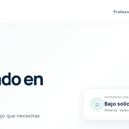
Profesi
ado en
DISPONIBILID
⌕
Bajo soli
Millares · Valèn
jo que necesitas.