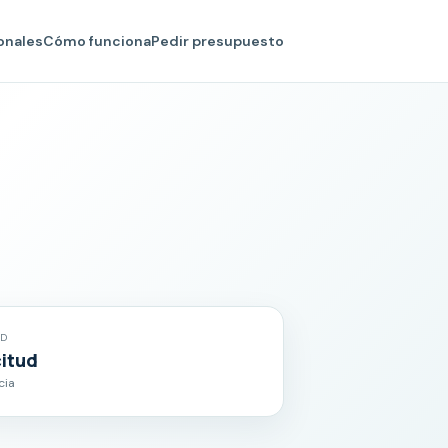
onales
Cómo funciona
Pedir presupuesto
AD
citud
cia