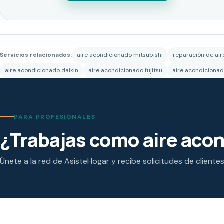
Servicios relacionados:
aire acondicionado mitsubishi
reparación de ai
aire acondicionado daikin
aire acondicionado fujitsu
aire acondicionad
PARA PROFESIONALES
¿Trabajas como aire aco
Únete a la red de AsisteHogar y recibe solicitudes de cliente