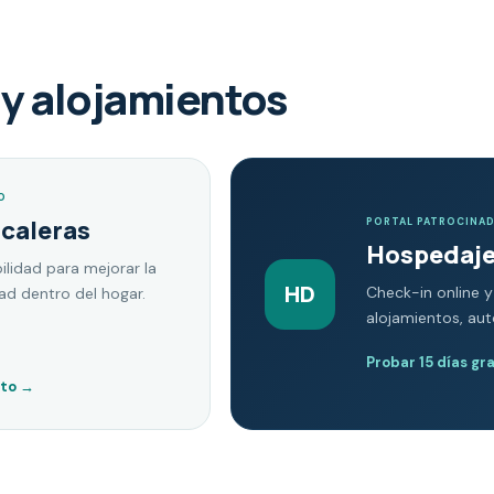
y alojamientos
O
scaleras
PORTAL PATROCINA
Hospedaje
ilidad para mejorar la
HD
Check-in online y
dad dentro del hogar.
alojamientos, au
Probar 15 días gr
nto
→