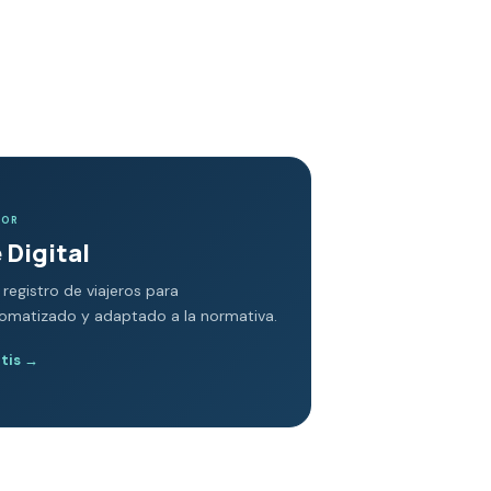
DOR
 Digital
 registro de viajeros para
tomatizado y adaptado a la normativa.
atis
→