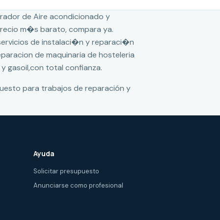
rador de Aire acondicionado y
 precio m�s barato, compara ya.
 servicios de instalaci�n y reparaci�n
reparacion de maquinaria de hosteleria
 y gasoil,con total confianza.
puesto para trabajos de reparación y
Ayuda
Solicitar presupuesto
Anunciarse como profesional