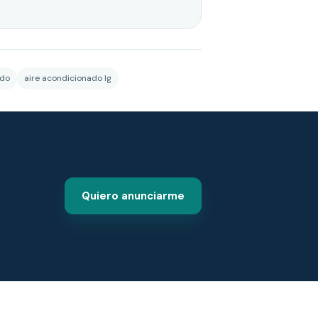
ado
aire acondicionado lg
Quiero anunciarme