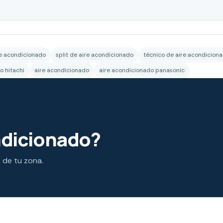
re acondicionado
split de aire acondicionado
técnico de aire acondicion
o hitachi
aire acondicionado
aire acondicionado panasonic
ndicionado?
s de tu zona.