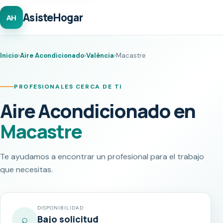
AsisteHogar
AH
Inicio
›
Aire Acondicionado
›
València
›
Macastre
PROFESIONALES CERCA DE TI
Aire Acondicionado en
Macastre
Te ayudamos a encontrar un profesional para el trabajo
que necesitas.
DISPONIBILIDAD
⌕
Bajo solicitud