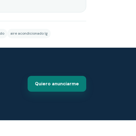
ado
aire acondicionado lg
Quiero anunciarme