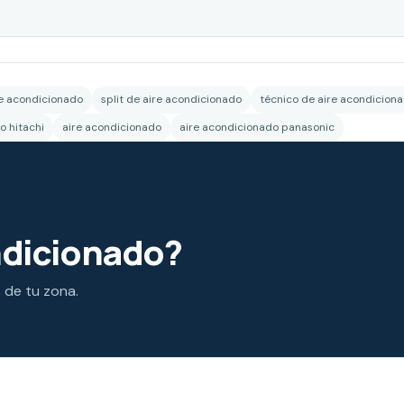
re acondicionado
split de aire acondicionado
técnico de aire acondicion
o hitachi
aire acondicionado
aire acondicionado panasonic
ndicionado?
s de tu zona.