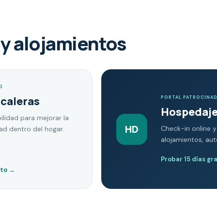
y alojamientos
O
scaleras
PORTAL PATROCINA
Hospedaje
ilidad para mejorar la
HD
Check-in online y
dad dentro del hogar.
alojamientos, au
Probar 15 días gr
nto
→