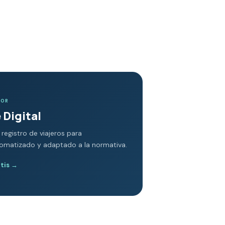
DOR
 Digital
 registro de viajeros para
tomatizado y adaptado a la normativa.
atis
→