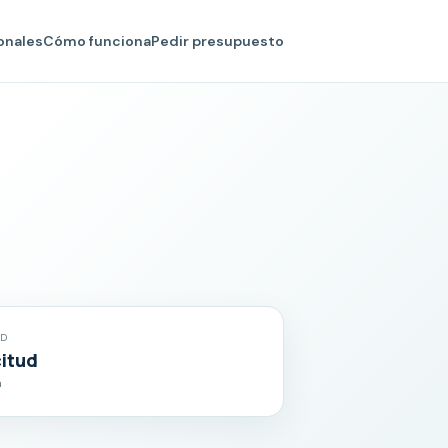
onales
Cómo funciona
Pedir presupuesto
AD
citud
a