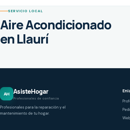
SERVICIO LOCAL
Aire Acondicionado
en Llaurí
AsisteHogar
Enl
AH
Profesionales de confianza
Prof
Profesionales para la reparación y el
Ped
mantenimiento de tu hogar.
Web