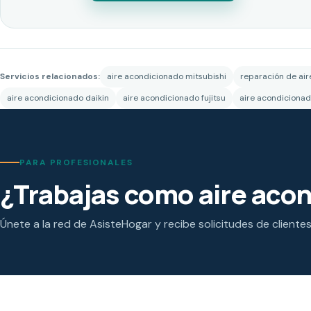
Servicios relacionados:
aire acondicionado mitsubishi
reparación de ai
aire acondicionado daikin
aire acondicionado fujitsu
aire acondicionad
PARA PROFESIONALES
¿Trabajas como aire aco
Únete a la red de AsisteHogar y recibe solicitudes de cliente