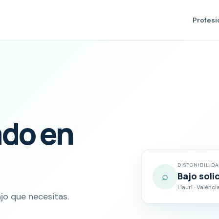
Profesi
ado en
DISPONIBILID
⌕
Bajo soli
Llaurí · Valènci
jo que necesitas.