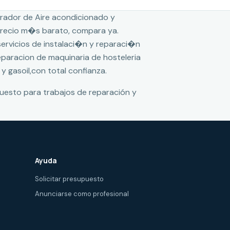
rador de Aire acondicionado y
 precio m�s barato, compara ya.
 servicios de instalaci�n y reparaci�n
reparacion de maquinaria de hosteleria
 y gasoil,con total confianza.
puesto para trabajos de reparación y
Ayuda
Solicitar presupuesto
Anunciarse como profesional