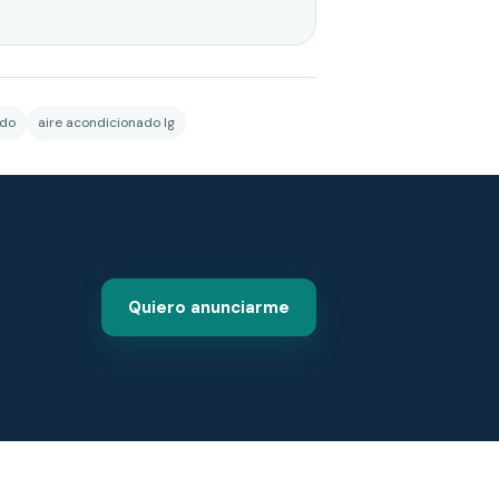
ado
aire acondicionado lg
Quiero anunciarme