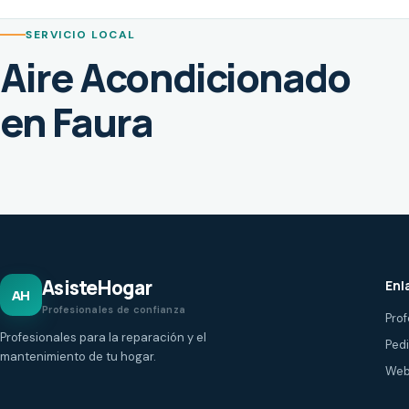
SERVICIO LOCAL
Aire Acondicionado
en Faura
AsisteHogar
Enl
AH
Profesionales de confianza
Prof
Profesionales para la reparación y el
Ped
mantenimiento de tu hogar.
Web