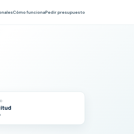
onales
Cómo funciona
Pedir presupuesto
AD
citud
a