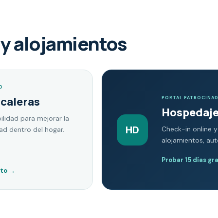
y alojamientos
O
scaleras
PORTAL PATROCINA
Hospedaje
ilidad para mejorar la
HD
Check-in online y
dad dentro del hogar.
alojamientos, au
Probar 15 días gr
nto
→