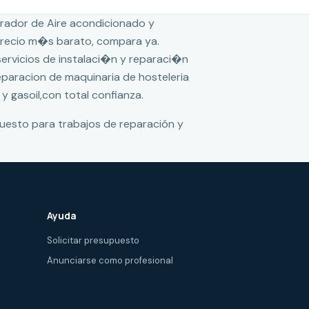
rador de Aire acondicionado y
 precio m�s barato, compara ya.
 servicios de instalaci�n y reparaci�n
reparacion de maquinaria de hosteleria
 y gasoil,con total confianza.
puesto para trabajos de reparación y
Ayuda
Solicitar presupuesto
Anunciarse como profesional