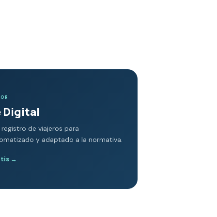
DOR
 Digital
 registro de viajeros para
tomatizado y adaptado a la normativa.
atis
→