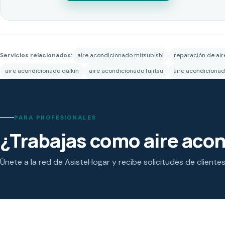
Servicios relacionados:
aire acondicionado mitsubishi
reparación de ai
aire acondicionado daikin
aire acondicionado fujitsu
aire acondicionad
PARA PROFESIONALES
¿Trabajas como aire aco
Únete a la red de AsisteHogar y recibe solicitudes de cliente