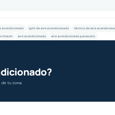
re acondicionado
split de aire acondicionado
técnico de aire acondicion
o hitachi
aire acondicionado
aire acondicionado panasonic
ndicionado?
s de tu zona.