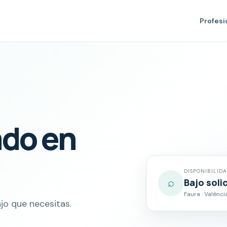
Profesi
ado en
DISPONIBILID
⌕
Bajo soli
Faura · Valènci
jo que necesitas.