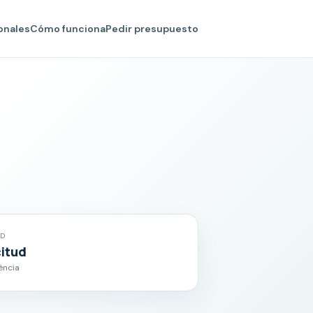
onales
Cómo funciona
Pedir presupuesto
AD
citud
ència