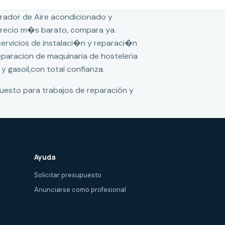
rador de Aire acondicionado y
 precio m�s barato, compara ya.
 servicios de instalaci�n y reparaci�n
reparacion de maquinaria de hosteleria
 y gasoil,con total confianza.
puesto para trabajos de reparación y
Ayuda
Solicitar presupuesto
Anunciarse como profesional