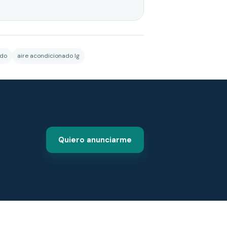
ado
aire acondicionado lg
Quiero anunciarme