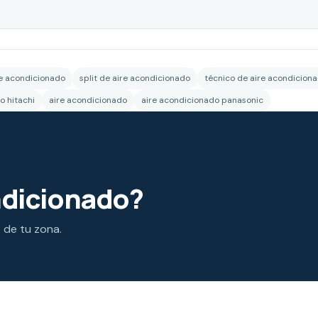
re acondicionado
split de aire acondicionado
técnico de aire acondicion
o hitachi
aire acondicionado
aire acondicionado panasonic
ndicionado?
s de tu zona.