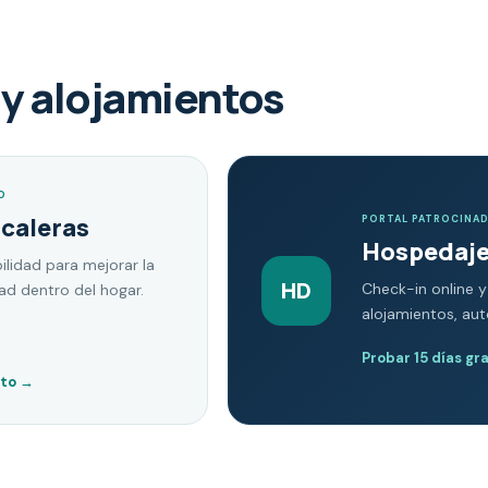
y alojamientos
O
scaleras
PORTAL PATROCINA
Hospedaje
ilidad para mejorar la
HD
Check-in online y
dad dentro del hogar.
alojamientos, au
Probar 15 días gr
nto
→