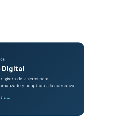
DOR
 Digital
 registro de viajeros para
tomatizado y adaptado a la normativa.
atis
→