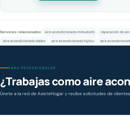
Servicios relacionados:
aire acondicionado mitsubishi
reparación de ai
aire acondicionado daikin
aire acondicionado fujitsu
aire acondicionad
PARA PROFESIONALES
¿Trabajas como aire aco
Únete a la red de AsisteHogar y recibe solicitudes de cliente