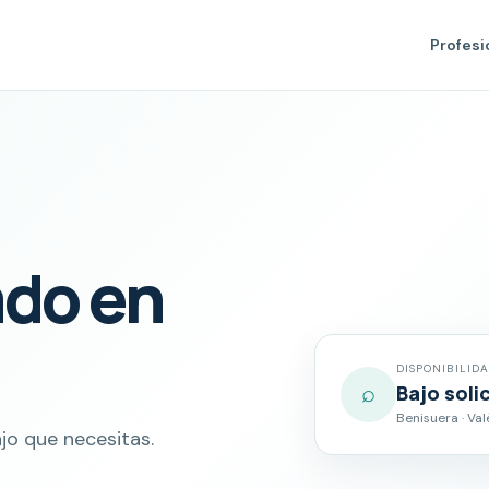
Profesi
ado en
DISPONIBILID
⌕
Bajo soli
Benisuera · Val
jo que necesitas.