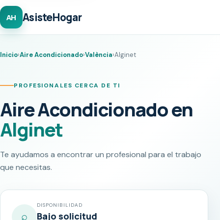
AsisteHogar
AH
Inicio
›
Aire Acondicionado
›
València
›
Alginet
PROFESIONALES CERCA DE TI
Aire Acondicionado en
Alginet
Te ayudamos a encontrar un profesional para el trabajo
que necesitas.
DISPONIBILIDAD
⌕
Bajo solicitud