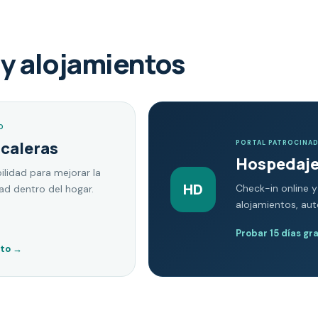
y alojamientos
O
scaleras
PORTAL PATROCINA
Hospedaje
ilidad para mejorar la
HD
Check-in online y
dad dentro del hogar.
alojamientos, au
Probar 15 días gr
nto
→