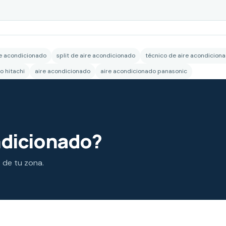
re acondicionado
split de aire acondicionado
técnico de aire acondicion
o hitachi
aire acondicionado
aire acondicionado panasonic
ndicionado?
s de tu zona.