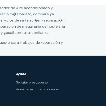
rador de Aire acondicionado y
 precio m�s barato, compara ya.
 servicios de instalaci�n y reparaci�n
reparacion de maquinaria de hosteleria
 y gasoil,con total confianza.
puesto para trabajos de reparación y
Ayuda
Solicitar presupuesto
Anunciarse como profesional