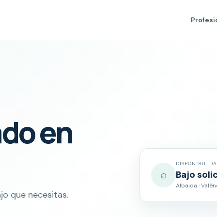
Profesi
ado en
DISPONIBILID
⌕
Bajo soli
Albaida · Valèn
jo que necesitas.