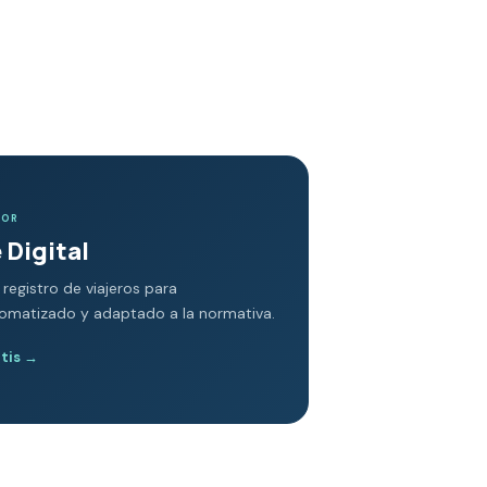
DOR
 Digital
 registro de viajeros para
tomatizado y adaptado a la normativa.
atis
→