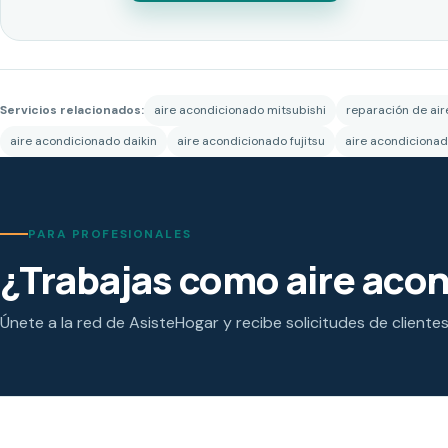
Servicios relacionados:
aire acondicionado mitsubishi
reparación de ai
aire acondicionado daikin
aire acondicionado fujitsu
aire acondicionad
PARA PROFESIONALES
¿Trabajas como aire aco
Únete a la red de AsisteHogar y recibe solicitudes de cliente