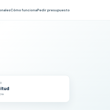
onales
Cómo funciona
Pedir presupuesto
AD
citud
cia